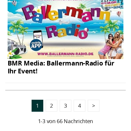
BMR Media: Ballermann-Radio für
Ihr Event!
1
2
3
4
>
1-3 von 66 Nachrichten