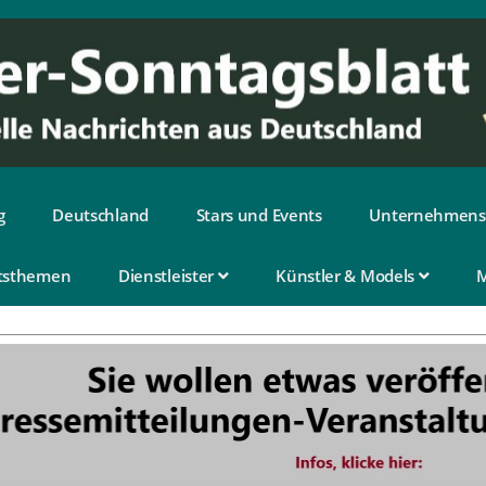
g
Deutschland
Stars und Events
Unternehmens
tsthemen
Dienstleister
Künstler & Models
M