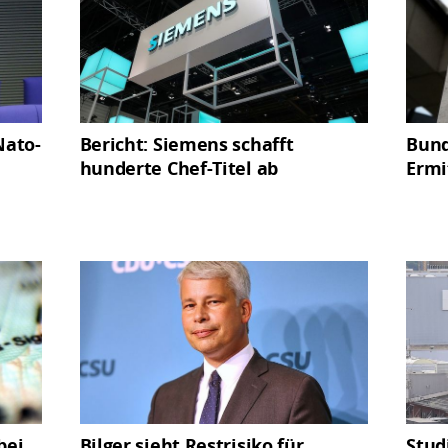
Nato-
Bericht: Siemens schafft
Bund
hunderte Chef-Titel ab
Ermi
bei
Bilger sieht Restrisiko für
Stud