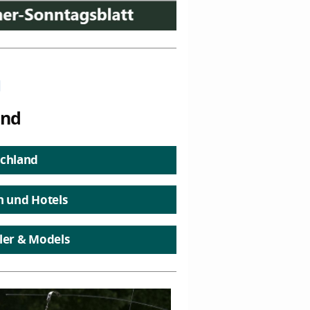
n
and
chland
n und Hotels
ler & Models