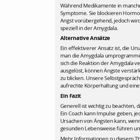
Während Medikamente in manchen 
Symptome. Sie blockieren Hormone
Angst vorübergehend, jedoch wird
speziell in der Amygdala.
Alternative Ansätze
Ein effektiverer Ansatz ist, die 
man die Amygdala umprogrammiere
sich die Reaktion der Amygdala v
ausgelöst, können Ängste verstärk
zu blicken. Unsere Selbstgespräc
aufrechte Körperhaltung und ein
Ein Fazit
Generell ist wichtig zu beachten,
Ein Coach kann Impulse geben, je
Ursachen von Ängsten kann, wenn f
gesunden Lebensweise führen und
Mehr Informationen zu diesem Th