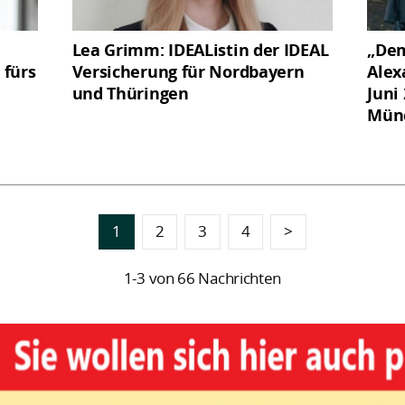
Lea Grimm: IDEAListin der IDEAL
„Dem
 fürs
Versicherung für Nordbayern
Alex
und Thüringen
Juni
Mün
1
2
3
4
>
1-3 von 66 Nachrichten