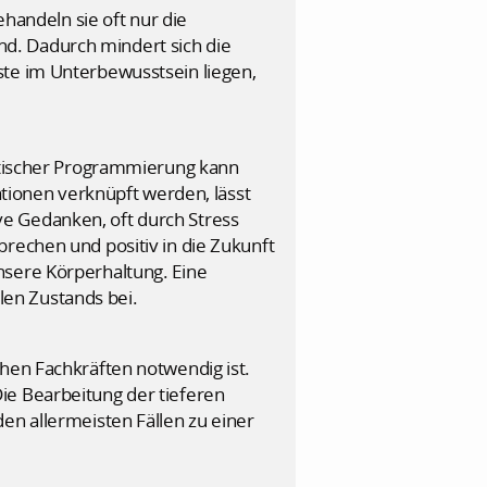
andeln sie oft nur die
d. Dadurch mindert sich die
ste im Unterbewusstsein liegen,
istischer Programmierung kann
ionen verknüpft werden, lässt
e Gedanken, oft durch Stress
brechen und positiv in die Zukunft
nsere Körperhaltung. Eine
en Zustands bei.
chen Fachkräften notwendig ist.
ie Bearbeitung der tieferen
en allermeisten Fällen zu einer