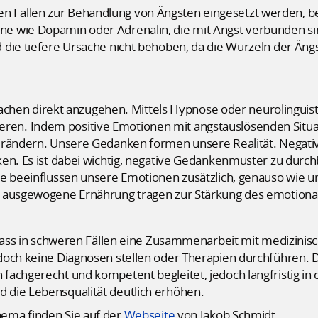
Fällen zur Behandlung von Ängsten eingesetzt werden, beh
 wie Dopamin oder Adrenalin, die mit Angst verbunden sin
 die tiefere Ursache nicht behoben, da die Wurzeln der Äng
Ursachen direkt anzugehen. Mittels Hypnose oder neurolingu
n. Indem positive Emotionen mit angstauslösenden Situat
erändern. Unsere Gedanken formen unsere Realität. Negativ
en. Es ist dabei wichtig, negative Gedankenmuster zu durch
he beeinflussen unsere Emotionen zusätzlich, genauso wie u
e ausgewogene Ernährung tragen zur Stärkung des emotional
 dass in schweren Fällen eine Zusammenarbeit mit medizinis
doch keine Diagnosen stellen oder Therapien durchführen. D
achgerecht und kompetent begleitet, jedoch langfristig in d
 die Lebensqualität deutlich erhöhen.
ema finden Sie auf der
Webseite
von Jakob Schmidt.