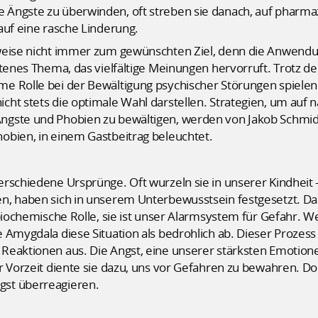
Ängste zu überwinden, oft streben sie danach, auf pharma
auf eine rasche Linderung.
sweise nicht immer zum gewünschten Ziel, denn die Anwen
ttenes Thema, das vielfältige Meinungen hervorruft. Trotz d
e Rolle bei der Bewältigung psychischer Störungen spielen
ht stets die optimale Wahl darstellen. Strategien, um auf 
ngste und Phobien zu bewältigen, werden von Jakob Schmi
obien, in einem Gastbeitrag beleuchtet.
rschiedene Ursprünge. Oft wurzeln sie in unserer Kindheit –
n, haben sich in unserem Unterbewusstsein festgesetzt. Da
biochemische Rolle, sie ist unser Alarmsystem für Gefahr. W
 Amygdala diese Situation als bedrohlich ab. Dieser Prozes
Reaktionen aus. Die Angst, eine unserer stärksten Emotion
r Vorzeit diente sie dazu, uns vor Gefahren zu bewahren. Do
st überreagieren.