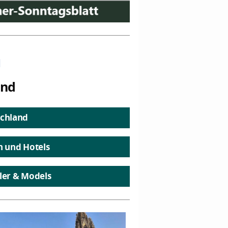
n
and
chland
n und Hotels
ler & Models