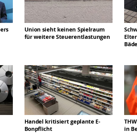
lers
Union sieht keinen Spielraum
Sch
für weitere Steuerentlastungen
Elte
Bäd
Handel kritisiert geplante E-
THW 
Bonpflicht
in B