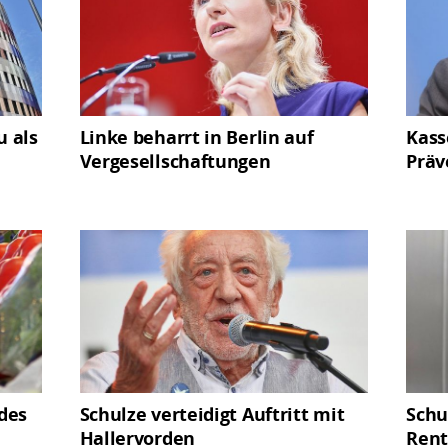
u als
Linke beharrt in Berlin auf
Kass
Vergesellschaftungen
Präv
 des
Schulze verteidigt Auftritt mit
Schu
Hallervorden
Rent