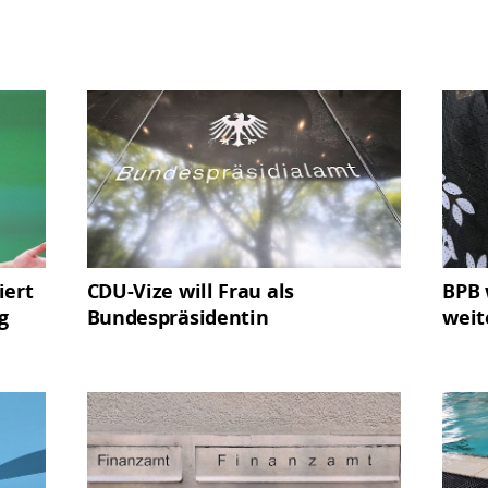
iert
CDU-Vize will Frau als
BPB 
g
Bundespräsidentin
weit