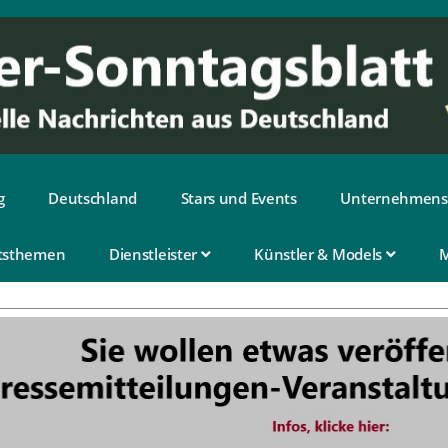
g
Deutschland
Stars und Events
Unternehmens
tsthemen
Dienstleister
Künstler & Models
M