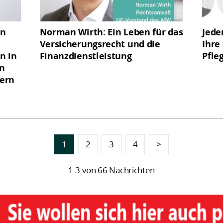
an
Norman Wirth: Ein Leben für das
Jede
Versicherungsrecht und die
Ihre
n in
Finanzdienstleistung
Pfle
in
ern
1
2
3
4
>
1-3 von 66 Nachrichten