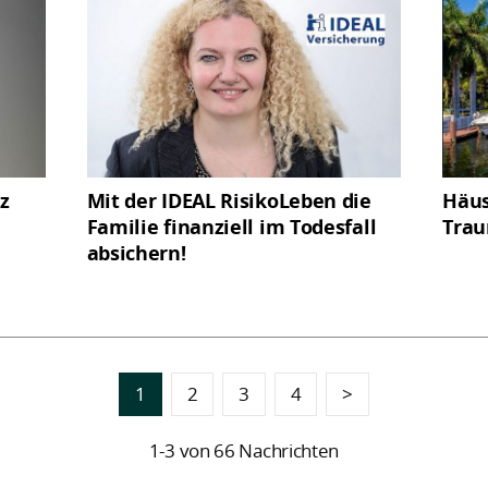
z
Mit der IDEAL RisikoLeben die
Häus
Familie finanziell im Todesfall
Trau
absichern!
1
2
3
4
>
1-3 von 66 Nachrichten