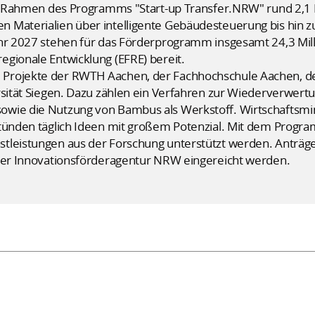
 im Rahmen des Programms "Start-up Transfer.NRW" rund 2,1 
 Materialien über intelligente Gebäudesteuerung bis hin z
ahr 2027 stehen für das Förderprogramm insgesamt 24,3 Mil
gionale Entwicklung (EFRE) bereit.
Projekte der RWTH Aachen, der Fachhochschule Aachen, der
rsität Siegen. Dazu zählen ein Verfahren zur Wiederverwertu
owie die Nutzung von Bambus als Werkstoff. Wirtschaftsmi
stünden täglich Ideen mit großem Potenzial. Mit dem Progra
tleistungen aus der Forschung unterstützt werden. Anträge
 der Innovationsförderagentur NRW eingereicht werden.