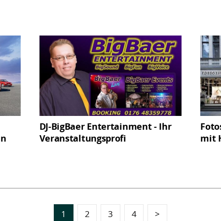
DJ-BigBaer Entertainment - Ihr
Foto
en
Veranstaltungsprofi
mit 
1
2
3
4
>