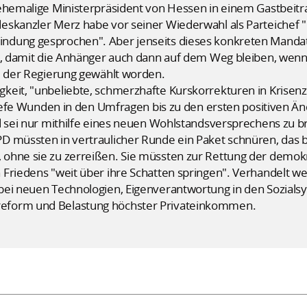
ehemalige Ministerpräsident von Hessen in einem Gastbeitra
eskanzler Merz habe vor seiner Wiederwahl als Parteichef
dung gesprochen". Aber jenseits dieses konkreten Mandats
n, damit die Anhänger auch dann auf dem Weg bleiben, wenn e
nd der Regierung gewählt worden.
keit, "unbeliebte, schmerzhafte Kurskorrekturen in Krisen
 "tiefe Wunden in den Umfragen bis zu den ersten positiven
d sei nur mithilfe eines neuen Wohlstandsversprechens zu b
 müssten in vertraulicher Runde ein Paket schnüren, das b
ohne sie zu zerreißen. Sie müssten zur Rettung der demokr
 Friedens "weit über ihre Schatten springen". Verhandelt 
ei neuen Technologien, Eigenverantwortung in den Sozialsys
eform und Belastung höchster Privateinkommen.