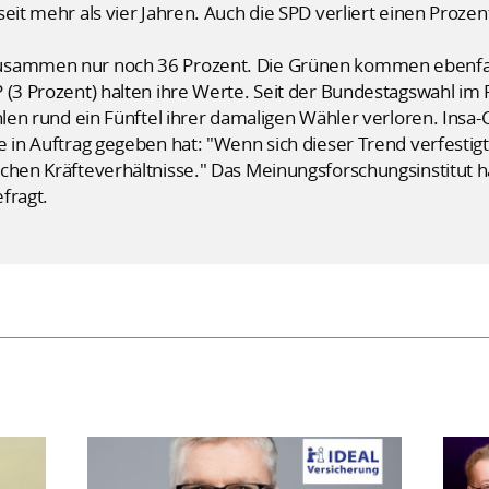
eit mehr als vier Jahren. Auch die SPD verliert einen Prozen
usammen nur noch 36 Prozent. Die Grünen kommen ebenfalls
 (3 Prozent) halten ihre Werte. Seit der Bundestagswahl im
ahlen rund ein Fünftel ihrer damaligen Wähler verloren. Ins
e in Auftrag gegeben hat: "Wenn sich dieser Trend verfestigt
schen Kräfteverhältnisse." Das Meinungsforschungsinstitut 
fragt.