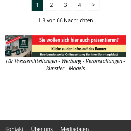
1
2
3
4
>
1-3 von 66 Nachrichten
Für Pressemitteilungen - Werbung - Veranstaltungen -
Künstler - Models
Kontakt
Über uns
Mediadaten