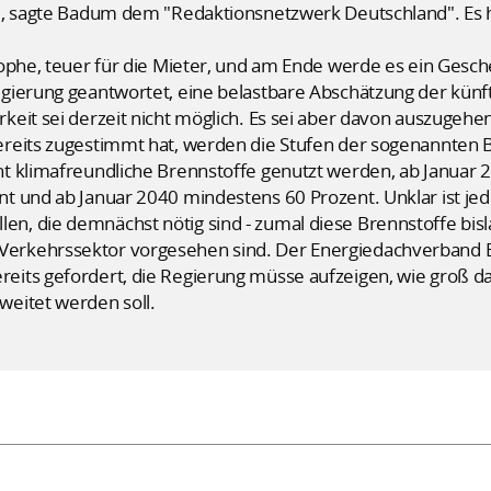
e, sagte Badum dem "Redaktionsnetzwerk Deutschland". Es h
ophe, teuer für die Mieter, und am Ende werde es ein Gesche
gierung geantwortet, eine belastbare Abschätzung der kün
eit sei derzeit nicht möglich. Es sei aber davon auszugehen,
reits zugestimmt hat, werden die Stufen der sogenannten 
t klimafreundliche Brennstoffe genutzt werden, ab Januar 
t und ab Januar 2040 mindestens 60 Prozent. Unklar ist j
 die demnächst nötig sind - zumal diese Brennstoffe bislan
erkehrssektor vorgesehen sind. Der Energiedachverband
its gefordert, die Regierung müsse aufzeigen, wie groß da
eitet werden soll.