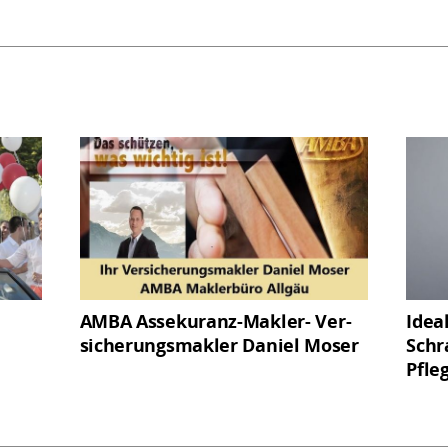
AMBA Assekuranz-Makler- Ver­
Idea
sicherungs­makler Daniel Moser
Schr
Pfle