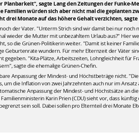
er Planbarkeit", sagte Lang den Zeitungen der Funke-
ge Familien würden sich aber nicht mal die geplanten 
ht drei Monate auf das höhere Gehalt verzichten, sagte
och der Vater. "Unterm Strich sind wir damit bei nur noch 
ht mal wieder die Mutter mit unbezahltem Urlaub aus?" Hier w
, so die Grünen-Politikerin weiter. "Damit ist keiner Famili
rige Geburtenrate wundern. Für mehr Elternzeit der Väter si
t gegeben. "Kita-Plätze, Arbeitszeiten, Lohngleichheit für Fr
sern", sagte die ehemalige Grünen-Chefin.
bare Anpassung der Mindest- und Höchstbeträge nicht. "Die
aus, um die Inflation von zwei Jahrzehnten auch nur im Ansatz
tomatische Anpassung der Mindest- und Höchstsätze an die 
amilienministerin Karin Prien (CDU) sieht vor, dass künfti
egrenzt sein soll. Dabei sollen pro Elternteil drei Monate El