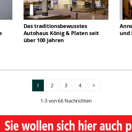
Das traditionsbewusstes
Anne
e
Autohaus König & Platen seit
und 
über 100 Jahren
1
2
3
4
>
1-3 von 66 Nachrichten