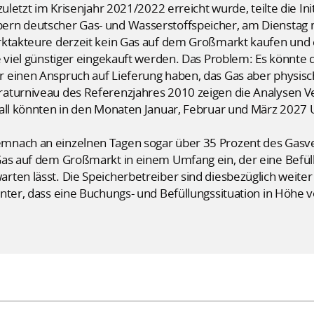
uletzt im Krisenjahr 2021/2022 erreicht wurde, teilte die Ini
rn deutscher Gas- und Wasserstoffspeicher, am Dienstag m
rktakteure derzeit kein Gas auf dem Großmarkt kaufen und 
 viel günstiger eingekauft werden. Das Problem: Es könnte di
 einen Anspruch auf Lieferung haben, das Gas aber physisch
aturniveau des Referenzjahres 2010 zeigen die Analysen Ve
Fall könnten in den Monaten Januar, Februar und März 202
mnach an einzelnen Tagen sogar über 35 Prozent des Gasv
Gas auf dem Großmarkt in einem Umfang ein, der eine Befül
ten lässt. Die Speicherbetreiber sind diesbezüglich weiter 
nter, dass eine Buchungs- und Befüllungssituation in Höhe v