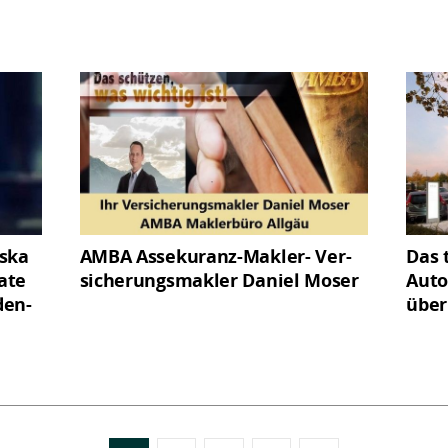
iska
AMBA Assekuranz-Makler- Ver­
Das 
vate
sicherungs­makler Daniel Moser
Auto
den-
über