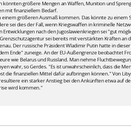
könnten größere Mengen an Waffen, Munition und Sprengs
en mit finanziellem Bedarf.
in einem größeren Ausmaß kommen. Das könnte zu einem Si
re sei dies der Fall, wenn Kriegswaffen in kriminelle Netzw
en Entwicklungen nach den Jugoslawienkriegen sei "gut mögl
-Grenzschutzagentur sei bereits mit verstärkten Kräften an
enau. Der russische Präsident Wladimir Putin hatte in dies
 "dem Ende" zuneige. An der EU-Außengrenze beobachtet Fro
Akteure wie Belarus und Russland. Man nehme Fluchtbewegu
yen wahr, so Gerdes. "Es ist unwahrscheinlich, dass die Me
st die finanziellen Mittel dafür aufbringen können." Von L
sultiere ein starker Anstieg bei den Ankünften etwa auf der
Krise wird kommen."