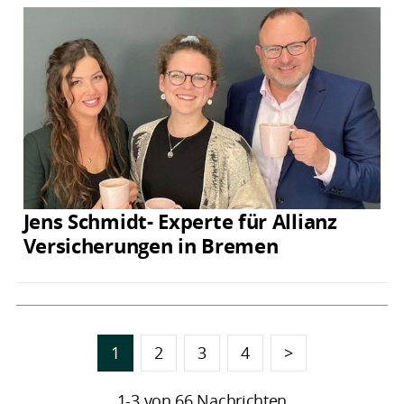
Jens Schmidt- Experte für Allianz
Versicherungen in Bremen
1
2
3
4
>
1-3 von 66 Nachrichten