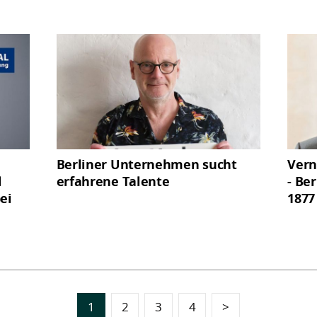
Berliner Unternehmen sucht
Vern
d
erfahrene Talente
- Be
ei
1877
1
2
3
4
>