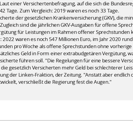
Laut einer Versichertenbefragung, auf die sich die Bundesre
 42 Tage. Zum Vergleich: 2019 waren es noch 33 Tage.
icherte der gesetzlichen Krankenversicherung (GKV), die mi
Zugleich sind die jährlichen GKV-Ausgaben für offene Sprec
rgütung für Leistungen im Rahmen offener Sprechstunden kl
h: 2022 waren es noch 547 Millionen Euro, im Jahr 2020 run
unden pro Woche als offene Sprechstunden ohne vorherige
tzliches Geld in Form einer extrabudgetären Vergütung, w
sicherte führen soll. "Die Regelungen für eine bessere Ver
 die gesetzlich Versicherten mehr Geld bei schlechterer Leist
ng der Linken-Fraktion, der Zeitung. "Anstatt aber endlich 
twickelt, verschließt die Regierung fest die Augen."