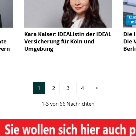
Kara Kaiser: IDEAListin der IDEAL
Die 
ate
Versicherung für Köln und
Die 
yern
Umgebung
Berl
1
2
3
4
>
1-3 von 66 Nachrichten