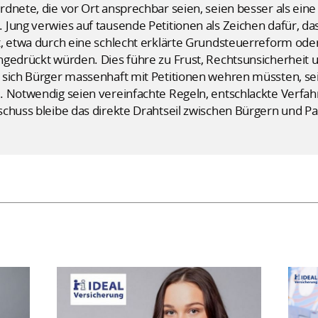
dnete, die vor Ort ansprechbar seien, seien besser als eine
 Jung verwies auf tausende Petitionen als Zeichen dafür, d
t, etwa durch eine schlecht erklärte Grundsteuerreform od
hgedrückt würden. Dies führe zu Frust, Rechtsunsicherheit 
sich Bürger massenhaft mit Petitionen wehren müssten, sei 
. Notwendig seien vereinfachte Regeln, entschlackte Verfa
schuss bleibe das direkte Drahtseil zwischen Bürgern und P