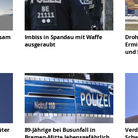
gsam
Imbiss in Spandau mit Waffe
Droh
ausgeraubt
Ermi
und 
üter
89-Jährige bei Busunfall in
Verd
Bremen-Mitte lebensgefährlich
Schw