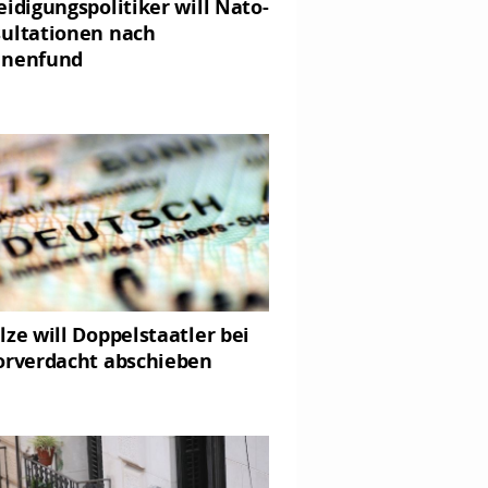
eidigungspolitiker will Nato-
ultationen nach
hnenfund
lze will Doppelstaatler bei
orverdacht abschieben