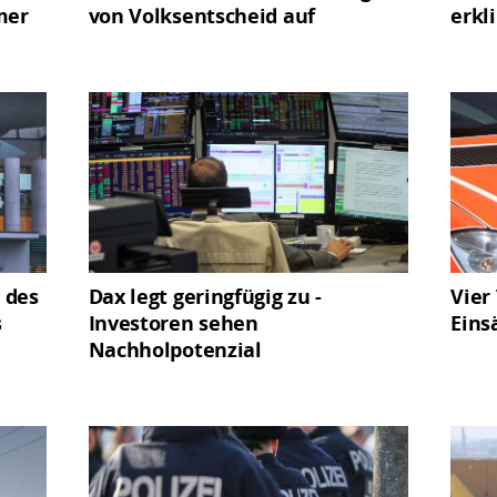
mer
von Volksentscheid auf
erkl
 des
Dax legt geringfügig zu -
Vier
s
Investoren sehen
Eins
Nachholpotenzial