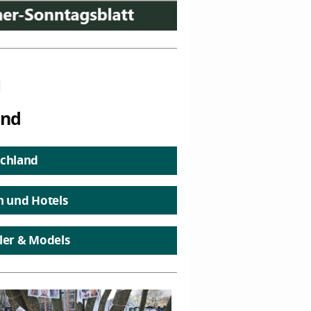
n
and
chland
n und Hotels
ler & Models