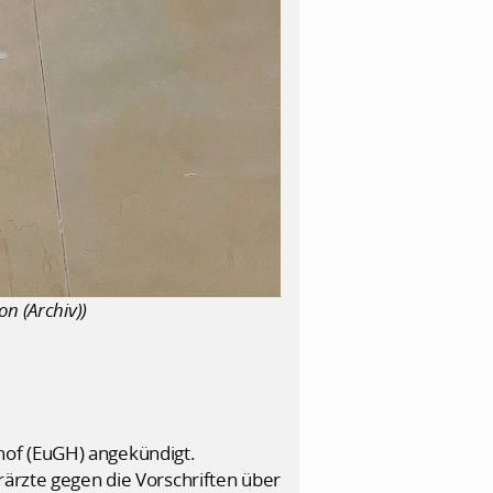
n (Archiv))
hof (EuGH) angekündigt.
rärzte gegen die Vorschriften über