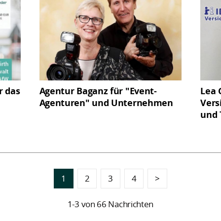
r das
Agentur Baganz für "Event-
Lea 
Agenturen" und Unternehmen
Vers
und 
1
2
3
4
>
1-3 von 66 Nachrichten