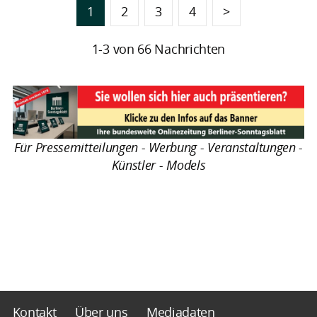
1
2
3
4
>
1-3 von 66 Nachrichten
Für Pressemitteilungen - Werbung - Veranstaltungen -
Künstler - Models
Kontakt
Über uns
Mediadaten