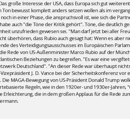
s große Interesse der USA, dass Europa sich gut weiterent
 Ton bewusst komplett anders setzen wollen als im vergang
noch in einer Phase, die anspruchsvoll ist, wie sich die Part
 habe auch "die Töne der Kritik gehört". Töne, die deutlich 
eit unzufrieden gewesen sei. "Man darf jetzt bei aller Fr
cht überhören, dass Rubio auch gesagt hat: Wenn es aber nic
zende des Verteidigungsausschusses im Europäischen Parlam
die Rede von US-Außenminister Marco Rubio auf der Münche
lantischen Beziehungen zu begreifen. "Es war eine vergiftet
erk Deutschland". "An dieser Rede war überhaupt nichts
Vizepräsident J. D. Vance bei der Sicherheitskonferenz vor 
t". Die MAGA-Bewegung von US-Präsident Donald Trump wolle 
rtebasierte Regeln, wie in den 1920er- und 1930er-Jahren, 
ve Erleichterung, die in dem großen Applaus für die Rede z
mermann.