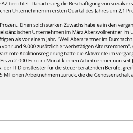
 FAZ berichtet. Danach stieg die Beschäftigung von sozialve
dischen Unternehmen im ersten Quartal des Jahres um 2,1 
2 Prozent. Einen solch starken Zuwachs habe es in den verga
ittelständischen Unternehmen im März Altersvollrentner im
ftigten als vor einem Jahr. "Weil Altersrentner im Durchsc
h von rund 9.000 zusätzlich erwerbstätigen Altersrentnern"
warz-rote Koalitionsregierung hatte die Aktivrente im verg
 Bis zu 2.000 Euro im Monat können Arbeitnehmer nun seit J
 der IT-Dienstleister für die steuerberatenden Berufe, greif
 Millionen Arbeitnehmern zurück, die die Genossenschaft 