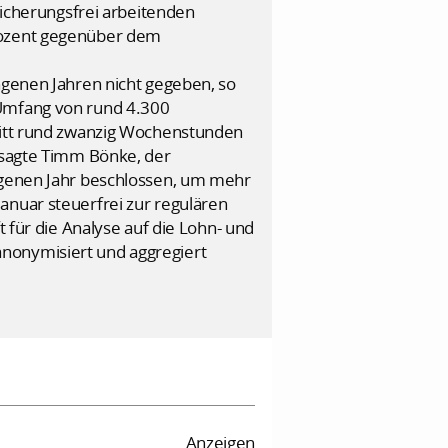
rsicherungsfrei arbeitenden
Prozent gegenüber dem
ngenen Jahren nicht gegeben, so
 Umfang von rund 4.300
hnitt rund zwanzig Wochenstunden
, sagte Timm Bönke, der
angenen Jahr beschlossen, um mehr
anuar steuerfrei zur regulären
t für die Analyse auf die Lohn- und
anonymisiert und aggregiert
Anzeigen