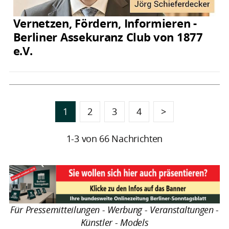
Vernetzen, Fördern, Informieren -
Berliner Assekuranz Club von 1877
e.V.
1
2
3
4
>
1-3 von 66 Nachrichten
Für Pressemitteilungen - Werbung - Veranstaltungen -
Künstler - Models