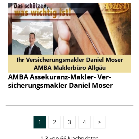
AMBA Assekuranz-Makler- Ver­
sicherungs­makler Daniel Moser
1
2
3
4
>
1-3 von 66 Nachrichten