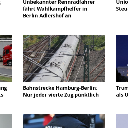
g
Unbekannter Rennradfahrer
Unio
fährt Wahlkampfhelfer in
Steu
Berlin-Adlershof an
ung
Bahnstrecke Hamburg-Berlin:
Trum
ts
Nur jeder vierte Zug pünktlich
als 