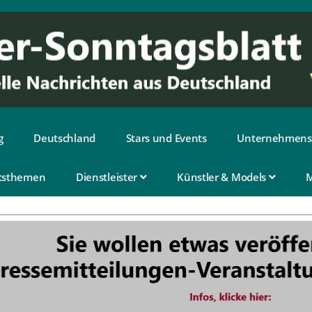
g
Deutschland
Stars und Events
Unternehmens
tsthemen
Dienstleister
Künstler & Models
M