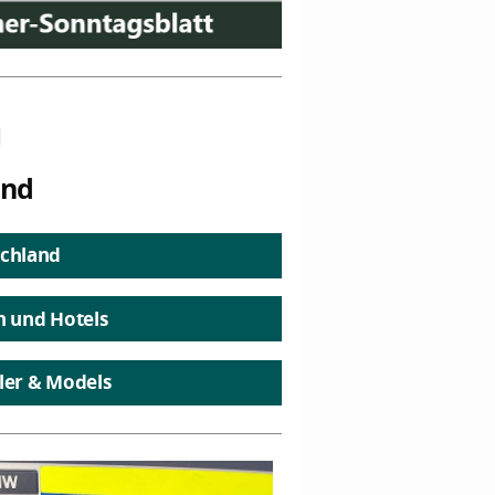
n
and
chland
n und Hotels
ler & Models