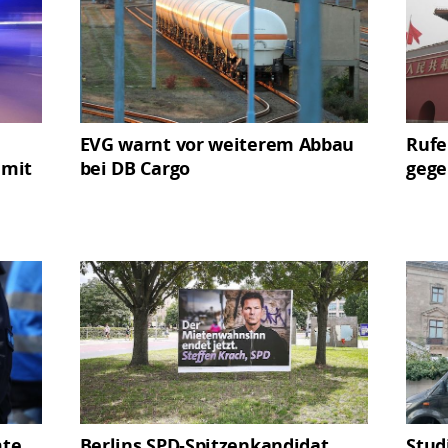
EVG warnt vor weiterem Abbau
Rufe
 mit
bei DB Cargo
gege
mte
Berlins SPD-Spitzenkandidat
Stud