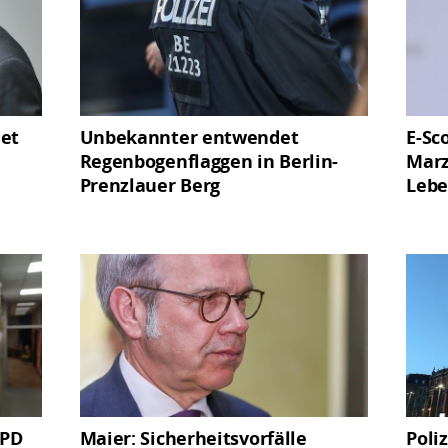
net
Unbekannter entwendet
E-Sc
Regenbogenflaggen in Berlin-
Marz
Prenzlauer Berg
Lebe
SPD
Maier: Sicherheitsvorfälle
Poli