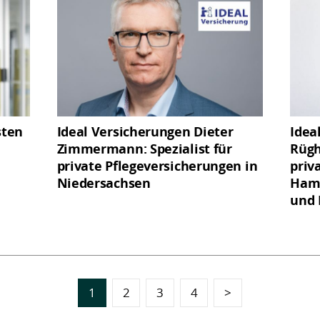
sten
Ideal Versicherungen Dieter
Idea
Zimmermann: Spezialist für
Rügh
private Pflegeversicherungen in
priv
Niedersachsen
Hamb
und
1
2
3
4
>