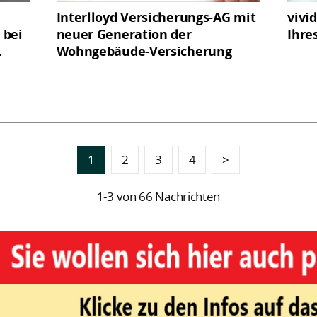
Interlloyd Versicherungs-AG mit
vivi
 bei
neuer Generation der
Ihre
.
Wohngebäude-Versicherung
1
2
3
4
>
1-3 von 66 Nachrichten