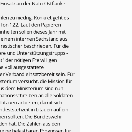
n Einsatz an der Nato-Ostflanke
len zu niedrig. Konkret geht es
llon 122. Laut den Papieren
nheiten sollen dieses Jahr mit
n einem internen Sachstand aus
astischer beschrieben. Für die
iere und Unterstützungstrupps -
 der nötigen Freiwilligen
e voll ausgestattete
er Verband einsatzbereit sein. Für
isterium versucht, die Mission für
aus dem Ministerium sind nun
ationsschreiben an alle Soldaten
Litauen anbieten, damit sich
eststehzeit in Litauen auf ein
eiben sollten. Die Bundeswehr
den hat. Die Zahlen aus den
"keine belastbaren Prognosen für