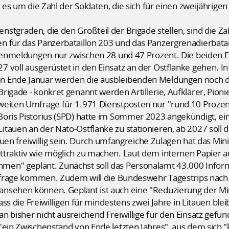
t es um die Zahl der Soldaten, die sich für einen zweijährige
stgraden, die den Großteil der Brigade stellen, sind die Zah
n für das Panzerbataillon 203 und das Panzergrenadierbatai
igenmeldungen nur zwischen 28 und 47 Prozent. Die beiden Ei
 voll ausgerüstet in den Einsatz an der Ostflanke gehen. I
n Ende Januar werden die ausbleibenden Meldungen noch dr
rigade - konkret genannt werden Artillerie, Aufklärer, Pion
eiten Umfrage für 1.971 Dienstposten nur "rund 10 Prozent"
oris Pistorius (SPD) hatte im Sommer 2023 angekündigt, ein
tauen an der Nato-Ostflanke zu stationieren, ab 2027 soll d
itauen freiwillig sein. Durch umfangreiche Zulagen hat das Min
ttraktiv wie möglich zu machen. Laut dem internen Papier 
en" geplant. Zunächst soll das Personalamt 43.000 Inform
infrage kommen. Zudem will die Bundeswehr Tagestrips nach 
nsehen können. Geplant ist auch eine "Reduzierung der Mind
 dass die Freiwilligen für mindestens zwei Jahre in Litauen bl
n bisher nicht ausreichend Freiwillige für den Einsatz gefun
"ein Zwischenstand von Ende letzten Jahres", aus dem sich 