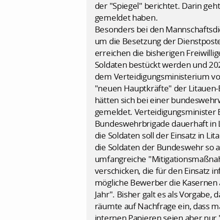
der "Spiegel" berichtet. Darin geh
gemeldet haben.
Besonders bei den Mannschaftsdien
um die Besetzung der Dienstposte
erreichen die bisherigen Freiwill
Soldaten bestückt werden und 2027
dem Verteidigungsministerium vo
"neuen Hauptkräfte" der Litauen-B
hätten sich bei einer bundeswehrw
gemeldet. Verteidigungsminister B
Bundeswehrbrigade dauerhaft in Li
die Soldaten soll der Einsatz in L
die Soldaten der Bundeswehr so a
umfangreiche "Mitigationsmaßnahm
verschicken, die für den Einsatz 
mögliche Bewerber die Kasernen a
Jahr". Bisher galt es als Vorgabe,
räumte auf Nachfrage ein, dass ma
internen Papieren seien aber nur 