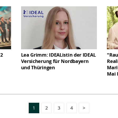
12
Lea Grimm: IDEAListin der IDEAL
"Rau
Versicherung für Nordbayern
Real
und Thüringen
Mari
Mai 
1
2
3
4
>