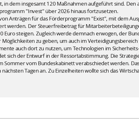
t, in dem insgesamt 120 Maßnahmen aufgeführt sind. Den ak
rprogramm "Invest" über 2026 hinaus fortzusetzen.
it von Anträgen für das Förderprogramm "Exist", mit dem 
rt werden. Der Steuerfreibetrag für Mitarbeiterbeteiligun
000 Euro steigen. Zugleich werde demnach erwogen, der Bun
Möglichkeiten zu geben, um auch im Verteidigungsbereich tä
umente auch dort zu nutzen, um Technologien im Sicherheits
det sich der Entwurf in der Ressortabstimmung. Die Strategie
im Sommer vom Bundeskabinett verabschiedet werden. Das Pap
nächsten Tagen an. Zu Einzelheiten wollte sich das Wirtsch