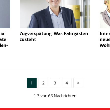
ia
Zugverspätung: Was Fahrgästen
Inte
vate
zusteht
neue
den-
Wohn
1
2
3
4
>
1-3 von 66 Nachrichten