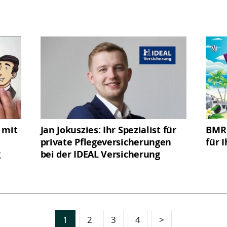
 mit
Jan Jokuszies: Ihr Spezialist für
BMR 
private Pflegeversicherungen
für I
g
bei der IDEAL Versicherung
1
2
3
4
>