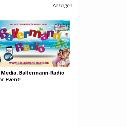
Anzeigen
Media: Ballermann-Radio
hr Event!