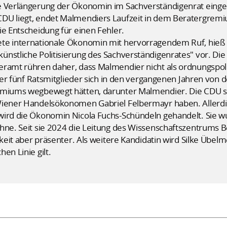
e Verlängerung der Ökonomin im Sachverständigenrat eingel
CDU liegt, endet Malmendiers Laufzeit in dem Beratergrem
ie Entscheidung für einen Fehler.
te internationale Ökonomin mit hervorragendem Ruf, hieß 
nstliche Politisierung des Sachverständigenrates" vor. Die
ramt rühren daher, dass Malmendier nicht als ordnungspolitis
 der fünf Ratsmitglieder sich in den vergangenen Jahren von de
emiums wegbewegt hätten, darunter Malmendier. Die CDU so
Wiener Handelsökonomen Gabriel Felbermayr haben. Allerdi
wird die Ökonomin Nicola Fuchs-Schündeln gehandelt. Sie wu
hne. Seit sie 2024 die Leitung des Wissenschaftszentrums Be
hkeit aber präsenter. Als weitere Kandidatin wird Silke Übelm
en Linie gilt.