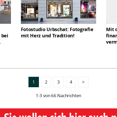
Fotostudio Urbschat: Fotografie
Mit 
 bei
mit Herz und Tradition!
fina
.
verm
1
2
3
4
>
1-3 von 66 Nachrichten