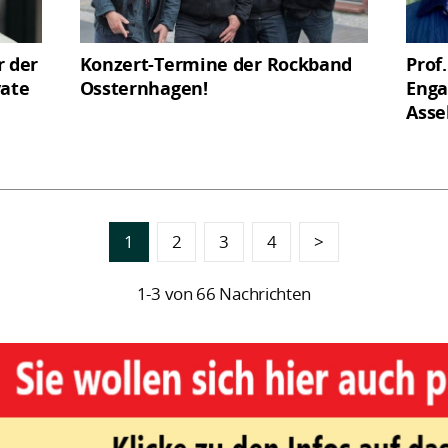
r der
Konzert-Termine der Rockband
Prof
vate
Ossternhagen!
Enga
Asse
1
2
3
4
>
1-3 von 66 Nachrichten