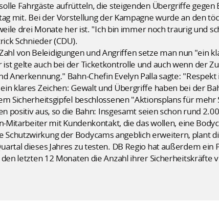
olle Fahrgäste aufrütteln, die steigenden Übergriffe geg
tag mit. Bei der Vorstellung der Kampagne wurde an den tödl
weile drei Monate her ist. "Ich bin immer noch traurig und 
trick Schnieder (CDU).
l von Beleidigungen und Angriffen setze man nun "ein klar
st gelte auch bei der Ticketkontrolle und auch wenn der Zu
nd Anerkennung." Bahn-Chefin Evelyn Palla sagte: "Respekt is
in klares Zeichen: Gewalt und Übergriffe haben bei der Bah
em Sicherheitsgipfel beschlossenen "Aktionsplans für mehr S
ten positiv aus, so die Bahn: Insgesamt seien schon rund 2
ahn-Mitarbeiter mit Kundenkontakt, die das wollen, eine B
 Schutzwirkung der Bodycams angeblich erweitern, plant 
uartal dieses Jahres zu testen. DB Regio hat außerdem ein 
 den letzten 12 Monaten die Anzahl ihrer Sicherheitskräfte