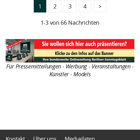
1
2
3
4
>
1-3 von 66 Nachrichten
Für Pressemitteilungen - Werbung - Veranstaltungen -
Künstler - Models
Kontakt
Über uns
Mediadaten