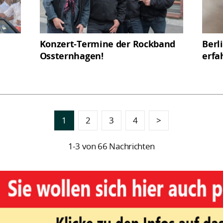
Konzert-Termine der Rockband
Berl
Ossternhagen!
erfa
1
2
3
4
>
1-3 von 66 Nachrichten