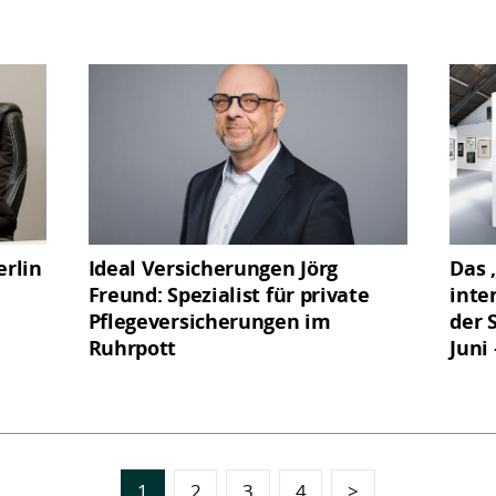
rlin
Ideal Versicherungen Jörg
Das 
Freund: Spezialist für private
inte
Pflegeversicherungen im
der 
Ruhrpott
Juni
1
2
3
4
>