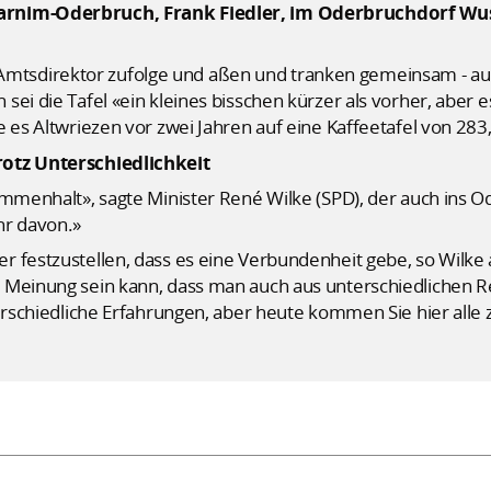
arnim-Oderbruch, Frank Fiedler, im Oderbruchdorf Wus
sdirektor zufolge und aßen und tranken gemeinsam - auc
ei die Tafel «ein kleines bisschen kürzer als vorher, aber e
e es Altwriezen vor zwei Jahren auf eine Kaffeetafel von 28
rotz Unterschiedlichkeit
sammenhalt», sagte Minister René Wilke (SPD), der auch in
hr davon.»
 festzustellen, dass es eine Verbundenheit gebe, so Wilke a
 Meinung sein kann, dass man auch aus unterschiedlichen 
terschiedliche Erfahrungen, aber heute kommen Sie hier all