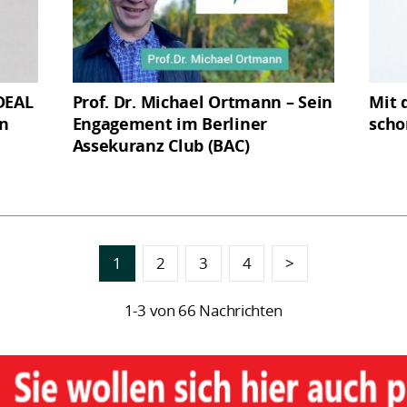
DEAL
Prof. Dr. Michael Ortmann – Sein
Mit 
rn
Engagement im Berliner
scho
Assekuranz Club (BAC)
1
2
3
4
>
1-3 von 66 Nachrichten