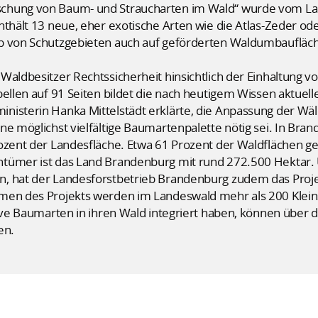
schung von Baum- und Straucharten im Wald“ wurde vom 
nthält 13 neue, eher exotische Arten wie die Atlas-Zeder od
b von Schutzgebieten auch auf geförderten Waldumbaufläch
 Waldbesitzer Rechtssicherheit hinsichtlich der Einhaltung
bellen auf 91 Seiten bildet die nach heutigem Wissen aktue
nisterin Hanka Mittelstädt erklärte, die Anpassung der Wäl
e möglichst vielfältige Baumartenpalette nötig sei. In Bran
rozent der Landesfläche. Etwa 61 Prozent der Waldflächen g
tümer ist das Land Brandenburg mit rund 272.500 Hektar. 
, hat der Landesforstbetrieb Brandenburg zudem das Proje
men des Projekts werden im Landeswald mehr als 200 Klein
ative Baumarten in ihren Wald integriert haben, können übe
en.