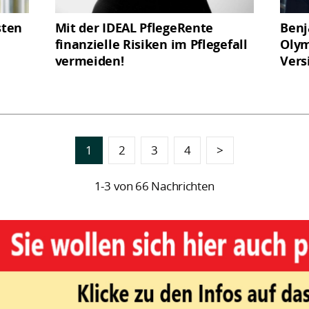
sten
Mit der IDEAL PflegeRente
Benj
finanzielle Risiken im Pflegefall
Olym
vermeiden!
Vers
1
2
3
4
>
1-3 von 66 Nachrichten