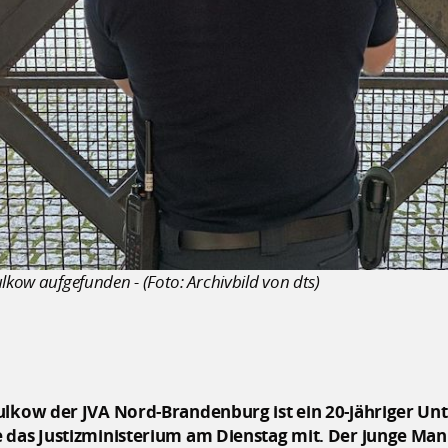
lkow aufgefunden - (Foto: Archivbild von dts)
ulkow der JVA Nord-Brandenburg ist ein 20-jähriger U
 das Justizministerium am Dienstag mit. Der junge Mann