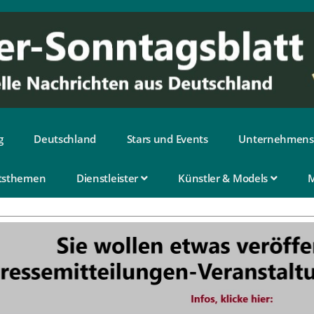
g
Deutschland
Stars und Events
Unternehmens
tsthemen
Dienstleister
Künstler & Models
M