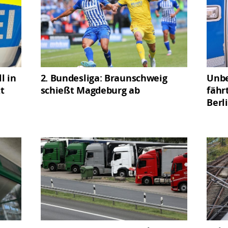
l in
2. Bundesliga: Braunschweig
Unbe
t
schießt Magdeburg ab
fähr
Berl