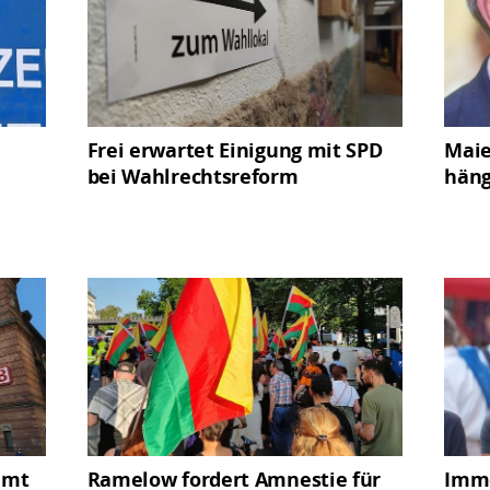
Frei erwartet Einigung mit SPD
Maie
bei Wahlrechtsreform
hän
hmt
Ramelow fordert Amnestie für
Imme