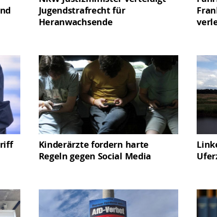
end
Jugendstrafrecht für
Fran
Heranwachsende
verl
iff
Kinderärzte fordern harte
Link
Regeln gegen Social Media
Ufer