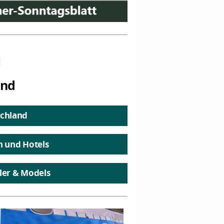
n
and
chland
n und Hotels
ler & Models