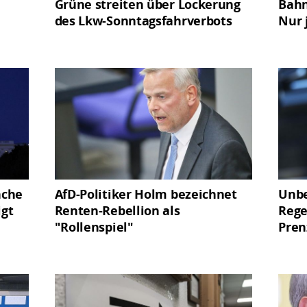
Grüne streiten über Lockerung
Bahn
des Lkw-Sonntagsfahrverbots
Nur 
nche
AfD-Politiker Holm bezeichnet
Unb
igt
Renten-Rebellion als
Rege
"Rollenspiel"
Pren