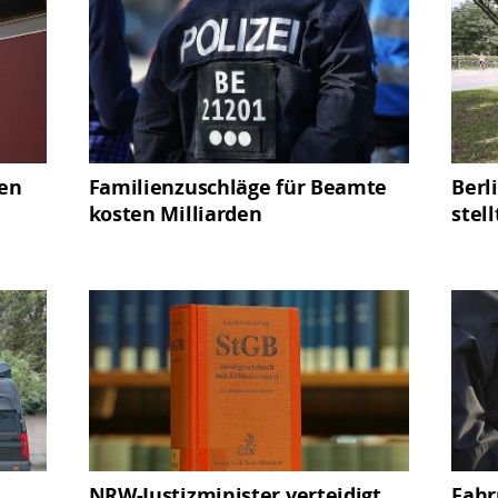
en
Familienzuschläge für Beamte
Berl
kosten Milliarden
stel
NRW-Justizminister verteidigt
Fahr