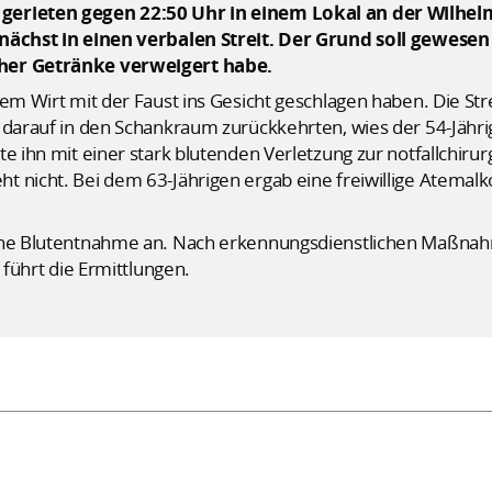
gerieten gegen 22:50 Uhr in einem Lokal an der Wilhel
unächst in einen verbalen Streit. Der Grund soll gewesen
cher Getränke verweigert habe.
em Wirt mit der Faust ins Gesicht geschlagen haben. Die Strei
 darauf in den Schankraum zurückkehrten, wies der 54-Jähri
e ihn mit einer stark blutenden Verletzung zur notfallchiru
 nicht. Bei dem 63-Jährigen ergab eine freiwillige Atemalk
eine Blutentnahme an. Nach erkennungsdienstlichen Maßna
 führt die Ermittlungen.