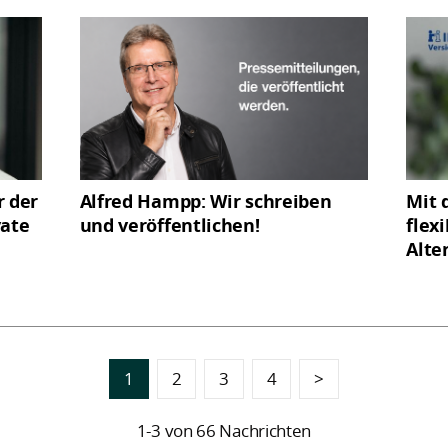
r der
Alfred Hampp: Wir schreiben
Mit 
vate
und veröffentlichen!
flex
Alte
1
2
3
4
>
1-3 von 66 Nachrichten