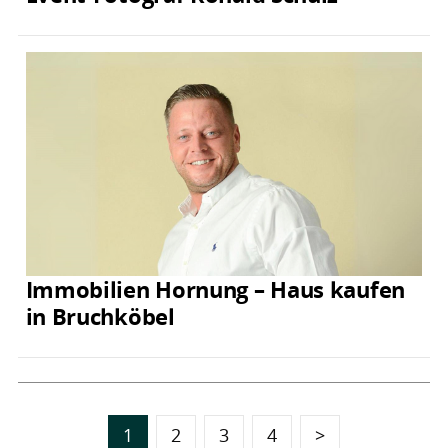
Immobilien Hornung – Haus kaufen
in Bruchköbel
1
2
3
4
>