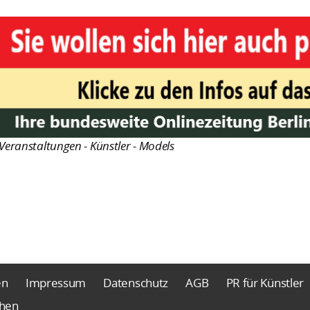
Veranstaltungen - Künstler - Models
en
Impressum
Datenschutz
AGB
PR für Künstler
chen