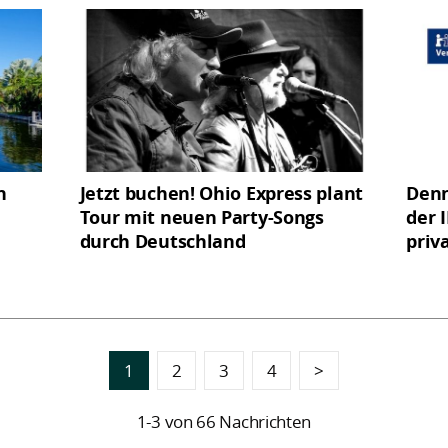
n
Jetzt buchen! Ohio Express plant
Denn
Tour mit neuen Party-Songs
der I
durch Deutschland
priv
1
2
3
4
>
1-3 von 66 Nachrichten