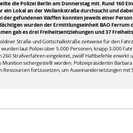
lte die Polizei Berlin am Donnerstag mit. Rund 160 Ei
 ein Lokal an der Wollankstraße durchsucht und dabei
ei der gefundenen Waffen konnten jeweils einer Person
ächtigen wurden der Ermittlungseinheit BAO Ferrum 
hmen gab es drei Freiheitsentziehungen und 37 Freihei
oldiner Straße und Gottschalkstraße zeitweise für den Fahr
wurden laut Polizei über 5.000 Personen, knapp 3.000 Fah
en 260 Strafverfahren eingeleitet, zwölf Haftbefehle erwirkt
Munition sichergestellt worden. Polizeipräsidentin Barbara 
en Ressourcen fortzusetzen, um Auseinandersetzungen mit 