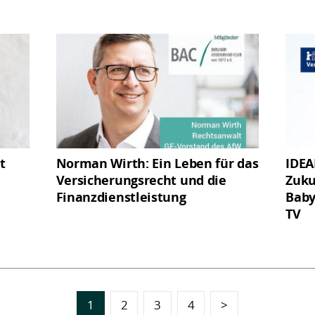
t
Norman Wirth: Ein Leben für das
IDEA
Versicherungsrecht und die
Zuku
Finanzdienstleistung
Baby
TV
1
2
3
4
>