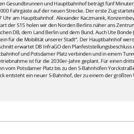
chen Gesundbrunnen und Hauptbahnhof beträgt fünf Minuten
.000 Fahrgäste auf der neuen Strecke. Der erste Zug startet
7 Uhr am Hauptbahnhof. Alexander Kaczmarek, Konzernbev
Start der S15 holen wir den Norden Berlins näher ans Zentrum
chen DB, dem Land Berlin und dem Bund. Auch Ute Bonde (CD
tein für die Mobilität unserer Stadt“. Der Hauptbahnhof werd
schnitt erwartet DB InfraGO den Planfeststellungsbeschluss n
ptbahnhof und Potsdamer Platz verbinden und in einem Tun
triebnahme ist für die 2030er-Jahre geplant. Für einen dritt
dann vom Potsdamer Platz bis zu den S-Bahnhöfen Yorckstra
ck entsteht ein neuer S-Bahnhof, der zu einem der größten