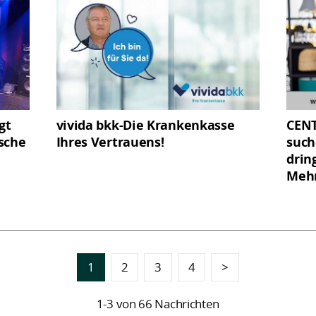
gt
vivida bkk-Die Krankenkasse
CENT
sche
Ihres Vertrauens!
such
drin
Mehr
1
2
3
4
>
1-3 von 66 Nachrichten