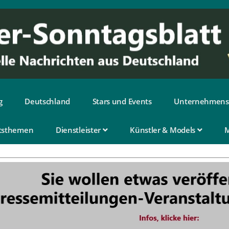
g
Deutschland
Stars und Events
Unternehmens
tsthemen
Dienstleister
Künstler & Models
M