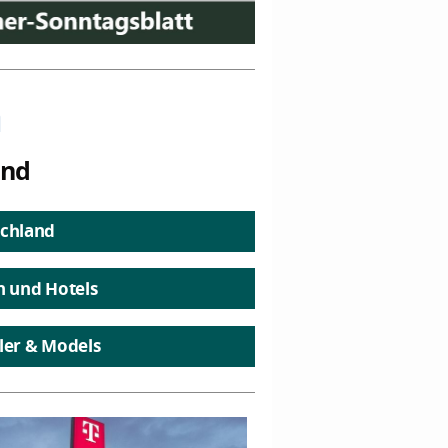
n
and
chland
n und Hotels
ler & Models