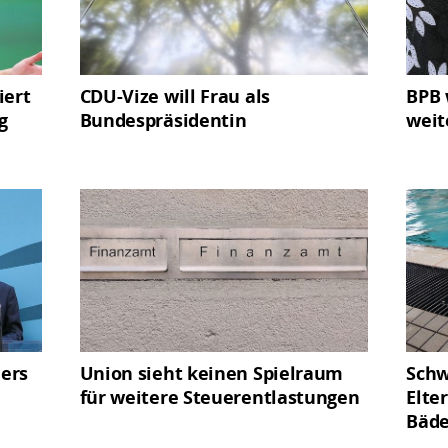
iert
CDU-Vize will Frau als
BPB 
g
Bundespräsidentin
weit
lers
Union sieht keinen Spielraum
Sch
für weitere Steuerentlastungen
Elte
Bäd